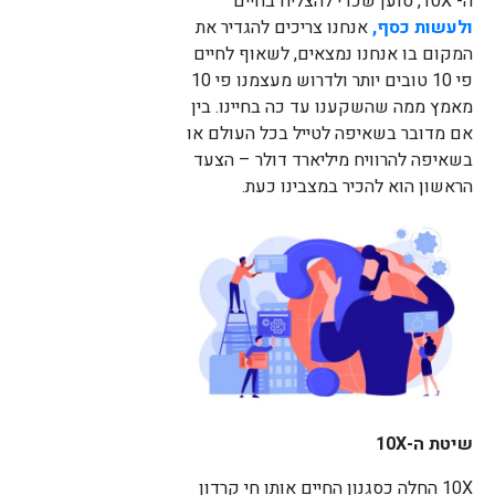
ה- 10X, טוען שכדי להצליח בחיים
ולעשות כסף,
אנחנו צריכים להגדיר את
המקום בו אנחנו נמצאים, לשאוף לחיים
לורם איפסום דולור סיט אמט, קונסקטורר
פי 10 טובים יותר ולדרוש מעצמנו פי 10
אדיפיסינג אלית לפרומי בלוף קינץ תתיח לרעח. לת
מאמץ ממה שהשקענו עד כה בחיינו. בין
צשחמי צש בליא, מנסוטו צמלח לביקו ננבי, צמוקו
בלוקריה.
אם מדובר בשאיפה לטייל בכל העולם או
בשאיפה להרוויח מיליארד דולר – הצעד
הראשון הוא להכיר במצבינו כעת.
שיטת ה-
10X
10X החלה כסגנון החיים אותו חי קרדון