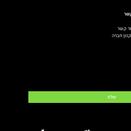
שר
ר קשר
נון חברה
שלח