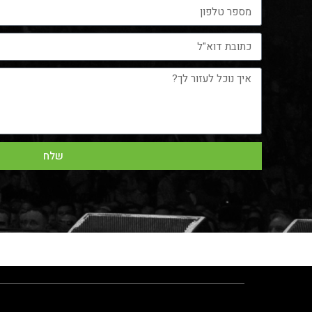
שלח
לורם אי