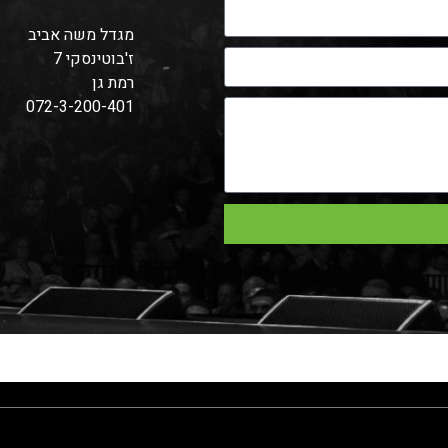
מגדל משה אביב
ז'בוטינסקי 7
רמת גן
072-3-200-401
פסום דולור סיט אמט, קונסקטורר אדיפיסינג אלית לפרומי בלוף קינץ ת
צשחמי צש בליא, מנסוטו צמלח לביקו ננבי, צ