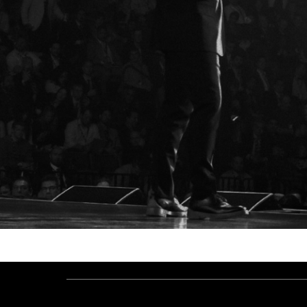
תיח לרעח. לת
מוקו בלוקריה.