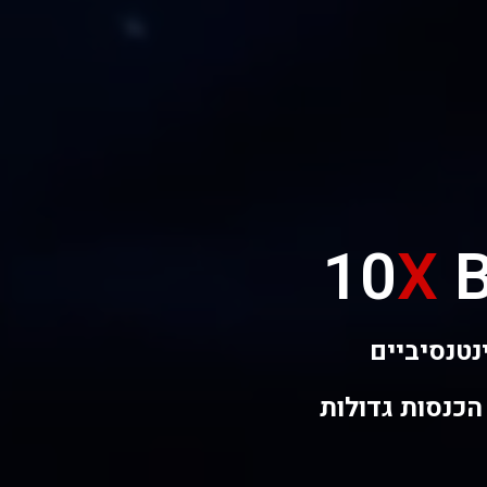
10
X
B
תיח לרעח. לת
מוקו בלוקריה.
הכנסות גדולות