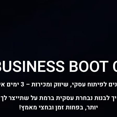
USINESS BOOT
פסום דולור סיט אמט, קונסקטורר אדיפיסינג אלית לפרומי בלוף קינץ ת
צשחמי צש בליא, מנסוטו צמלח לביקו ננבי, צ
פיתוח עסקי, שיווק ומכירות – 3 ימים אינטנסיביים
ך לבנות נבחרת עסקית ברמת על שתייצר לך 
יותר, בפחות זמן ובחצי מאמץ!