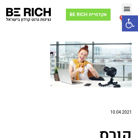
אקדמיית BE RICH
Open toolbar
0
וובינר 10X יצירת הון
תנועת ה-10X
10.04.2021
קורס