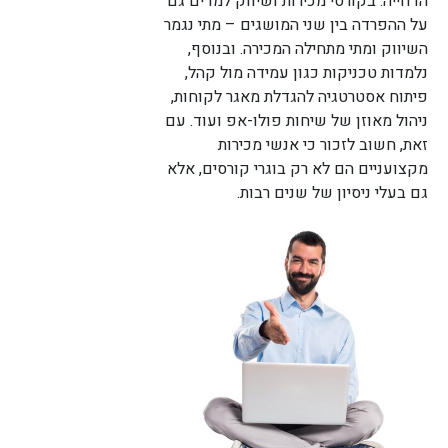
הדחייה. בקורסי מכירות ושיווק למדים גם
על ההפרדה בין שני המושגים – מתי נגמר
השיווק ומתי מתחילה המכירה. ובנוסף,
נלמדות טכניקות כגון עמידה מול קהל,
פיתוח אסטרטגיה להגדלת מאגר לקוחות,
ניהול מאוזן של שיחות פולו-אפ ועוד. עם
זאת, חשוב לזכור כי אנשי מכירות
מקצועניים הם לא רק בוגרי קורסים, אלא
לורם איפסום דולור סיט אמט, קונסקטורר
גם בעלי ניסיון של שנים רבות.
אדיפיסינג אלית לפרומי בלוף קינץ תתיח לרעח. לת
צשחמי צש בליא, מנסוטו צמלח לביקו ננבי, צמוקו
בלוקריה.