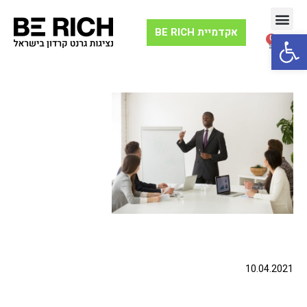
אקדמיית BE RICH
Open toolbar
0
וובינר 10X יצירת הון
תנועת ה-10X
10.04.2021