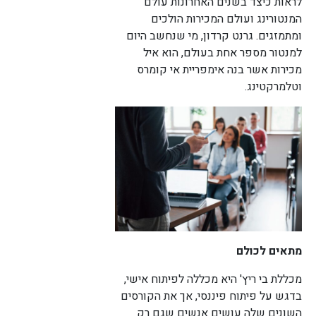
לראות כיצד בשנים האחרונות עולם
המנטורינג ועולם המכירות הולכים
ומתמזגים. גרנט קרדון, מי שנחשב היום
לורם איפסום דולור סיט אמט, קונסקטורר
אדיפיסינג אלית לפרומי בלוף קינץ תתיח לרעח. לת
למנטור מספר אחת בעולם, הוא איל
צשחמי צש בליא, מנסוטו צמלח לביקו ננבי, צמוקו
מכירות אשר בנה אימפריית אי קומרס
בלוקריה.
וטלמרקטינג.
מתאים לכולם
מכללת בי ריץ' היא מכללה לפיתוח אישי,
בדגש על פיתוח פיננסי, אך את הקורסים
השונים שלה עושים אנשים שגם רק