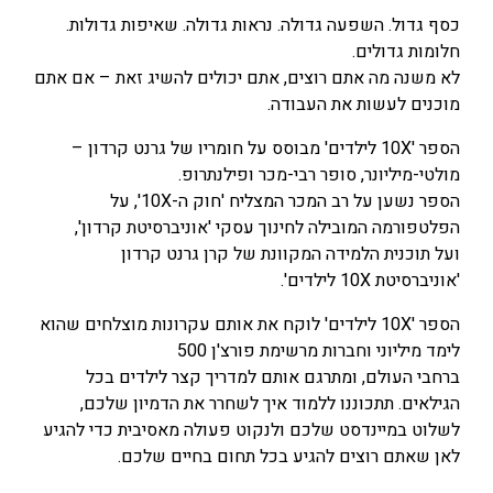
כסף גדול. השפעה גדולה. נראות גדולה. שאיפות גדולות.
חלומות גדולים.
לא משנה מה אתם רוצים, אתם יכולים להשיג זאת – אם אתם
מוכנים לעשות את העבודה.
הספר '10X לילדים' מבוסס על חומריו של גרנט קרדון –
מולטי-מיליונר, סופר רבי-מכר ופילנתרופ.
הספר נשען על רב המכר המצליח 'חוק ה-10X', על
הפלטפורמה המובילה לחינוך עסקי 'אוניברסיטת קרדון',
ועל תוכנית הלמידה המקוונת של קרן גרנט קרדון
'אוניברסיטת 10X לילדים'.
הספר '10X לילדים' לוקח את אותם עקרונות מוצלחים שהוא
לימד מיליוני וחברות מרשימת פורצ'ן 500
ברחבי העולם, ומתרגם אותם למדריך קצר לילדים בכל
הגילאים. תתכוננו ללמוד איך לשחרר את הדמיון שלכם,
לשלוט במיינדסט שלכם ולנקוט פעולה מאסיבית כדי להגיע
לאן שאתם רוצים להגיע בכל תחום בחיים שלכם.