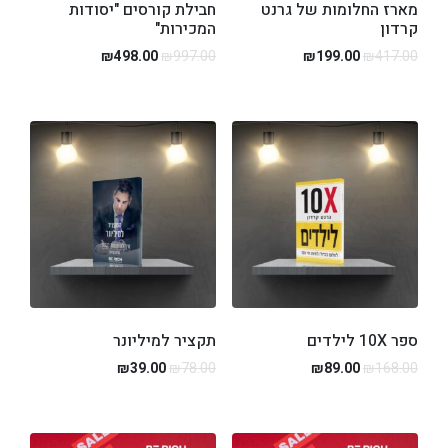
מארז החלומות של גרנט
חבילת קורסים "יסודות
קרדון
המכירות"
₪
498.00
₪
997.00
₪
199.00
₪
417.00
ספר 10X לילדים
תקציר למיליונר
₪
39.00
₪
78.00
₪
89.00
₪
168.00
לורם איפסום דולור סיט אמט, קונסקטורר
אדיפיסינג אלית לפרומי בלוף קינץ תתיח לרעח. לת
צשחמי צש בליא, מנסוטו צמלח לביקו ננבי, צמוקו
בלוקריה.