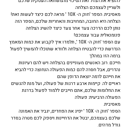
להוציא את המזל ואת הסיכוי מהמשוואה העסקית שלכם
ולשריין לעצמכם הצלחה
מאסיבית. הספר 'חוק ה- 10X ' מראה לכם כיצד לעשות זאת!
הצלחה היא החובה, המחויבות והאחריות שלכם, הספר הזה
נותן לכם הדרכה צעד אחר צעד כיצד להשיג הצלחה
פנומנאלית עבור עצמכם!
עם הספר 'חוק ה- 10X ', תלמדו איך לקבוע את כמות המאמץ
הנדרשת כדי להבטיח הצלחה ולוודא שתוכלו להמשיך לפעול
ברמה הזו במהלך
חייכם. רוב האנשים מעוניינים בהצלחה ויש להם רעיונות
נהדרים, אבל חסרה להם כמות הפעולה הנחוצה כדי להביא
את חייהם לרמה יוצאת הדופן שהם
ראויים לה. קיימות ארבע דרגות של פעולה, ועל מנת להגשים
את החלומות שלכם, אתם חייבים ללמוד לפעול בדרגת
הפעולה הרביעית: פעולה
מאסיבית.
הספר 'חוק ה- 10X ' יפיג את הפחדים, יגביר את האמונה
שלכם בעצמכם, יבטל את הדחיינות ויספק לכם מטרה בסדר
גודל מדהים.