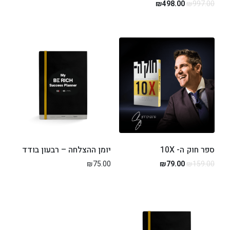
₪
498.00
₪
997.00
ספר חוק ה- 10X
יומן ההצלחה – רבעון בודד
₪
75.00
₪
79.00
₪
159.00