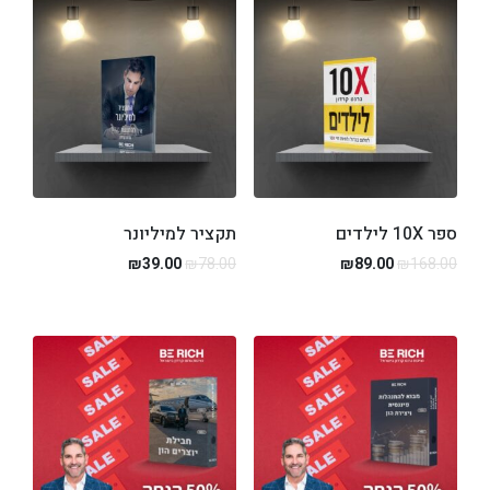
לורם איפסום דולור סיט אמט, קונסקטורר
אדיפיסינג אלית לפרומי בלוף קינץ תתיח לרעח. לת
צשחמי צש בליא, מנסוטו צמלח לביקו ננבי, צמוקו
בלוקריה.
ספר 10X לילדים
תקציר למיליונר
₪
39.00
₪
78.00
₪
89.00
₪
168.00