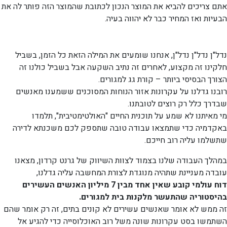
אתם צריכים להביא את המוצר הנכון לכתובת שהמוצר הזה פותר לה את
הבעיות ואז המחיר כבר לא יהווה בעיה.
נדל"ן נדל"ן נדל"ן, אנחנו שומעים את המילה הזאת כל הזמן, בשביל
חלקינו זה מקצוע, לאחרים זה נתיב השקעה אבל בשביל כולנו זה
הצורך הבסיסי ביותר – קורת גג למגורים.
רובנו גדלנו על עקרונות אזור הנוחות המסוכנים ששמענו מאנשים
שבדרך כלל רק רוצים לטובתנו.
מי מאיתנו לא שמע על תוכנית החיים "האולטימטיבית", תלמדו
באקדמיה כדי שתמצאו עבודה טובה שתספק לכם משכנתא לדירה
שתשלמו עליה רוב חייכם.
במהלך העבודה שלנו בצמוד לצוות השיווק של גרנט קרדון, מצאנו
עובדה מעניינת שתהיה מנוגדת לצורת המחשבה עליה גדלנו,
דוח עולמי קובע שאין אחד מבין 7 מיליון האנשים העשירים
בהיסטוריה שהתעשר מלקנות בית למגורים.
זה ממש לא אומר שאנשים עשירים לא קונים בתים, זה רק אומר שהם
השתמשו בסט עקרונות שונה משל רוב האוכלוסייה כדי להגיע אל