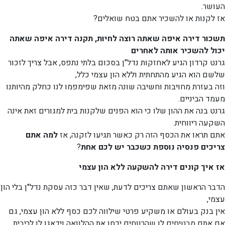
העושר.
אז לקנות או להשכיר אתם בטח שואלים?
תשכור דירה איפה שאתה רוצה לחיות, תקנה דירה איפה שאתה
יכול להשכיר אותה לאחרים
גרנט קרדון הגיע לאחזקות נדל"ן בסכום בלתי נתפס, אבל צריך לזכור
שלשם הוא הגיע מהתחתית וללא הון עצמי כלל,
וזה בעזרת מחויבות וחשיבה שונה מזאת שפימפמו לנו כחלק מהיותנו
מעמד הביניים.
גרנט בנה את ההון שלו כי הוא הפנים שלקנות בית למגורים זאת אינה
השקעה ריווחית.
אתם תראו את הכסף הזה רק כאשר תגיעו לזקנה, אז
למה אתם
צריכים פנסיה נוספת כשכבר יש לכם אחת
?
אז איך קונים דירה להשקעה ללא הון עצמי
הדבר הראשון שאתם צריכים לדעת, שאין דבר כזה עסקת נדל"ן בלי הון
עצמי,
אין בנק בעולם או משקיע פרטי שילווה לכם כסף ללא הון עצמי, גם
אם אתם מבטיחים לו שהרווחים יכסו את ההלוואה וידאגו לו לריבית.