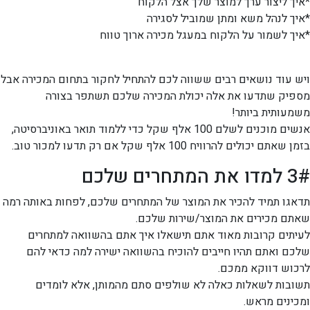
*איך ליצור ערך למוצר שלך אצל הלקוח
*איך לנהל משא ומתן שמוביל לסגירה
*איך לשמור על הלקוח במעגל מכירה ארוך טווח
ויש עוד נושאים רבים ששווה לכם להתחיל לחקור בתחום המכירה אבל
מספיק שתדעו את אלה יכולת המכירה שלכם תשתפר בצורה
משמעותית ביותר!
אנשים מוכנים לשלם 100 אלף שקל כדי ללמוד תואר באוניברסיטה,
בזמן שאתם יכולים להרוויח 100 אלף שקל אם רק תדעו למכור טוב.
3# למדו את המתחרים שלכם
תדאגו תמיד להכיר את המוצר של המתחרים שלכם, לפחות באותה רמה
שאתם מכירים את המוצר/שירות שלכם.
לעיתים קרובות מאוד אתם תישאלו איך אתם בהשוואה למתחרים
שלכם ואתם תהיו חייבים להוכיח בהשוואה ישירה למה כדאי להם
לרכוש דווקא ממכם.
תשובות לשאלות כאלה לא שולפים סתם מהמותן, אלא לומדים
ומכינים מראש.