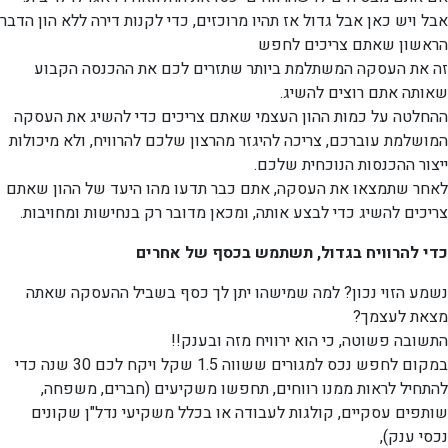
אבל ויש כאן אבל גדול אז תהיו מרוכזים, כדי לקנות דירה ללא הון הדבר
הראשון שאתם צריכים לחפש
זה את העסקה המשתלמת ביותר שתזרים לכם את ההכנסה הקבוע
שאותה אתם רוצים להשיג.
ההחלטה על כמות ההון העצמי שאתם צריכים כדי להשיג את העסקה
המושלמת עוברכם, צריכה להיגזר מהרצון שלכם להרוויח, ולא מיכולות
ייצור ההכנסות הנוכחית שלכם.
לאחר שתמצאו את העסקה, אתם כבר תדעו מהו היעד של ההון שאתם
צריכים להשיג כדי לבצע אותה, ומכאן מדובר רק בנחישות ומחויבות.
כדי להרוויח בגדול, תשתמש בכסף של אחרים
נשמע הזוי נכון? למה שמישהו יתן לך כסף בשביל ההעסקה שאתה
מצאת לעצמך?
התשובה פשוטה, כי הוא ירוויח מזה ובענק!!
במקום לחפש נכס למגורים ששווה 1.5 שקל ויקח לכם 30 שנה כדי
להתחיל לראות ממנו רווחים, תחפשו משקיעים (חברים, משפחה,
שותפים עסקיים, קולגות לעבודה או בכלל משקיעי נדל"ן שקונים
נכסי ענק),