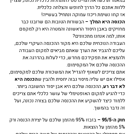
במאמר תרכשו את המיינדסט להתנהלות כלכלית נכונה, שצריך
ללוות אתכם כל הדרך לחופש והצלחה כלכלית.
אז קחו נשימת ריכוז עמוקה ונתחיל בעשייה!
הכנסה היא המלך –
הבשורות הטובות הם שרובנו כבר
מחזיקים באבן היסוד הראשונה והמטרה היא רק למקסם
אותו, למה אנחנו מתכוונים?
העבודה הנוכחית שלכם היא מקור ההכנסה העיקרי שלכם,
עליכם להגביר את הערך שאתם מביאים למקום העבודה
ולהמציא את תפקידכם מחדש, כדי לעלות בהדרגה את
ההכנסה שלכם אל המקסימום.
אתם צריכים לשאוף להגדיל את המשכורת שלכם למקסימום,
אפילו אם יש עליה מיסוי גבוה יחסית ולהבין ש
הכנסה היא
לא דבר רע
, ההכנסה שלכם היא אבן יסוד החשובה ביותר.
כדי להגיע למקום האופטימלי של עושר כלכלי אתם צריכים
ללמוד כיצד להשקיע את ההכנסה שלכם בצורה נכונה, ועל
זה נדבר בהמשך.
חוק ה-95/5 –
בזבזו 95% מהזמן שלכם על יצירת הכנסה ורק
5% מהזמן על הוצאות.