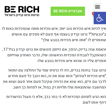
אקדמיית BE RICH
Open toolbar
0
וובינר 10X יצירת הון
תנועת ה-10X
איך להיות איש מכירות טוב יותר, איש מכירות תותח שהמכירות באות לו
ב"טבעיות"? גרנט קרדון בעצמו אף פעם לא מסכים עם אנשים
שאומרים לו "אתה איש מכירות בטבע שלך"
והאמת שזה בדיוק ההפך, אם הייתם פוגשים את גרנט קרדון בגיל 17,
כשהתקבל לעבודת המכירות הראשונה שלו, הדבר האחרון שהייתם
אומרים עליו זה שהוא איש מכירות בטבע שלו.
גרנט עבד בחנות בגדים, היה לו כרטיס שמי על החולצה עם התואר
"איש מכירות לעזרתך" והוא שנא את זה, הוא הובך כל פעם מחדש
לדבר עם זרים, הוא שנא את הדחיה שקיבל פעם אחר פעם ושנא את
המחשבה שהתוצאות שלו תלויות רק במזל, או לפחות כך חשב.
הוא הגיע לתחום המכירות לא כי בחר בכך, אלא כי מעגל ההישרדות
דחף אותו לשם.