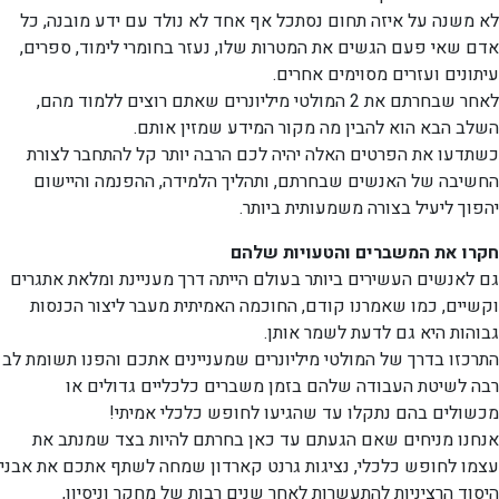
לא משנה על איזה תחום נסתכל אף אחד לא נולד עם ידע מובנה, כל
אדם שאי פעם הגשים את המטרות שלו, נעזר בחומרי לימוד, ספרים,
עיתונים ועזרים מסוימים אחרים.
לאחר שבחרתם את 2 המולטי מיליונרים שאתם רוצים ללמוד מהם,
השלב הבא הוא להבין מה מקור המידע שמזין אותם.
כשתדעו את הפרטים האלה יהיה לכם הרבה יותר קל להתחבר לצורת
החשיבה של האנשים שבחרתם, ותהליך הלמידה, ההפנמה והיישום
יהפוך ליעיל בצורה משמעותית ביותר.
חקרו את המשברים והטעויות שלהם
גם לאנשים העשירים ביותר בעולם הייתה דרך מעניינת ומלאת אתגרים
וקשיים, כמו שאמרנו קודם, החוכמה האמיתית מעבר ליצור הכנסות
גבוהות היא גם לדעת לשמר אותן.
התרכזו בדרך של המולטי מיליונרים שמעניינים אתכם והפנו תשומת לב
רבה לשיטת העבודה שלהם בזמן משברים כלכליים גדולים או
מכשולים בהם נתקלו עד שהגיעו לחופש כלכלי אמיתי!
אנחנו מניחים שאם הגעתם עד כאן בחרתם להיות בצד שמנתב את
עצמו לחופש כלכלי, נציגות גרנט קארדון שמחה לשתף אתכם את אבני
היסוד הרציניות להתעשרות לאחר שנים רבות של מחקר וניסיון,