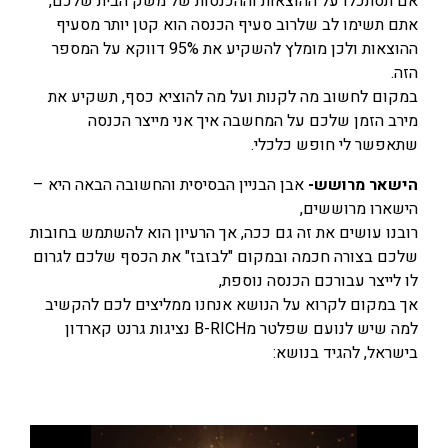
אם תסתכלו על ההוצאות וההכנסות של משק הבית שלכם,
אתם תשימו לב שלרוב סעיף הכנסה הוא קטן יותר מסעיף
ההוצאות ולכן מומלץ להשקיע את 95% דווקא על המספר
הזה.
במקום לחשוב מה לקנות ועל מה להוציא כסף, תשקיע את
מירב הזמן שלכם על המחשבה איך אני מייצר הכנסה
שתאפשר לי חופש כלכלי.
הישאר מרושש-
אבן הבניין הבסיסית והחשובה הבאה היא –
הישארו מרוששים,
רובנו עושים את זה גם ככה, אך הרעיון הוא להשתמש בחובות
שלכם בצורה חכמה ובמקום "לבזבז" את הכסף שלכם לגרום
לו לייצר עבורכם הכנסה נוספת,
אך במקום לקרוא על הנושא אנחנו ממליצים לכם להקשיב
למה שיש לנועם שפלטר מB-RICH נציגות גרנט קארדון
בישראל, להגיד בנושא: