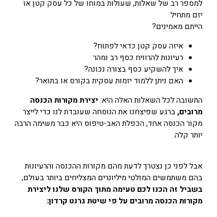
למספר רב של שאלות, שעולות במוחו של כל עסק קטן או
יזם מתחיל
הייתם מאמינים?
איזה עסק קטן כדאי לפתוח?
רעיונות להרוויח כסף רב ומהר
איך להשקיע כסף בצורה נכונה?
האם ניתן ללמוד יזמות עסקית בקורס או בתואר?
התשובה לכל השאלות האלה היא:
יצירת מקורות הכנסה
מרובים,
ברגע שפיצחנו את הנוסחה שעובדת לנו כדי לייצר
מקור הכנסה אחד, הכפלת האב-טיפוס היא כבר משימה הרבה
לורם איפסום דולור סיט אמט, קונסקטורר
יותר קלה.
אדיפיסינג אלית לפרומי בלוף קינץ תתיח לרעח. לת
צשחמי צש בליא, מנסוטו צמלח לביקו ננבי, צמוקו
בלוקריה.
אבל לפני כן נצטרך לדעת מהם מקורות ההכנסה והרעיונות
בהם משתמשים המולטי מיליונרים המצליחים ביותר בעולם,
בשביל זה הכנו לכם טעימה מתוך הקורס שלנו ליצירת
מקורות הכנסה מרובים על פי שיטת גרנט קרדון: