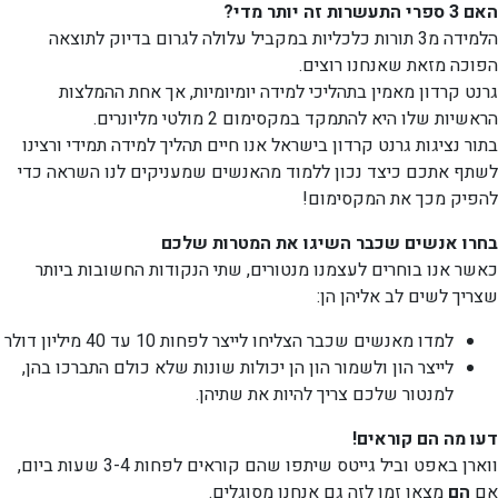
האם 3 ספרי התעשרות זה יותר מדי?
הלמידה מ3 תורות כלכליות במקביל עלולה לגרום בדיוק לתוצאה
הפוכה מזאת שאנחנו רוצים.
גרנט קרדון מאמין בתהליכי למידה יומיומיות, אך אחת ההמלצות
הראשיות שלו היא להתמקד במקסימום 2 מולטי מליונרים.
בתור נציגות גרנט קרדון בישראל אנו חיים תהליך למידה תמידי ורצינו
לשתף אתכם כיצד נכון ללמוד מהאנשים שמעניקים לנו השראה כדי
להפיק מכך את המקסימום!
בחרו אנשים שכבר השיגו את המטרות שלכם
כאשר אנו בוחרים לעצמנו מנטורים, שתי הנקודות החשובות ביותר
שצריך לשים לב אליהן הן:
למדו מאנשים שכבר הצליחו לייצר לפחות 10 עד 40 מיליון דולר
לייצר הון ולשמור הון הן יכולות שונות שלא כולם התברכו בהן,
למנטור שלכם צריך להיות את שתיהן.
דעו מה הם קוראים!
ווארן באפט וביל גייטס שיתפו שהם קוראים לפחות 3-4 שעות ביום,
אם
הם
מצאו זמן לזה גם אנחנו מסוגלים.