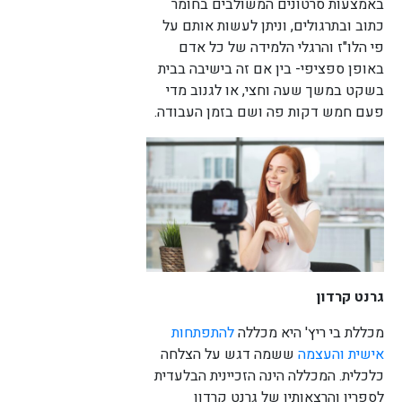
באמצעות סרטונים המשולבים בחומר
כתוב ובתרגולים, וניתן לעשות אותם על
לורם איפסום דולור סיט אמט, קונסקטורר
פי הלו"ז והרגלי הלמידה של כל אדם
אדיפיסינג אלית לפרומי בלוף קינץ תתיח לרעח. לת
באופן ספציפי- בין אם זה בישיבה בבית
צשחמי צש בליא, מנסוטו צמלח לביקו ננבי, צמוקו
בלוקריה.
בשקט במשך שעה וחצי, או לגנוב מדי
פעם חמש דקות פה ושם בזמן העבודה.
גרנט קרדון
מכללת בי ריץ' היא מכללה
להתפתחות
אישית והעצמה
ששמה דגש על הצלחה
כלכלית. המכללה הינה הזכיינית הבלעדית
לספריו והרצאותיו של גרנט קרדון