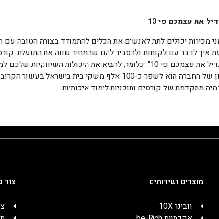
יל את עצמכם פי 10
י מכירות יכולים לתת לאנשים את הכלים להתמודד בצורה הטובה עם המו
ת איך לדבר עם לקוחות ולהסביר להם שהמחיר שווה את התועלת. קורסי 
"להגדיל את עצמכם פי 10". כלומר, להביא את היכולות השיוו
החזון של החברה הוא לשפר כ-100 אלף משקי בית בישר
יה מתקדמת של קורסים ותוכניות לימוד איכותיות.
מוצרים ושירותים
צור ק
וובינר 10X
צו
אקדמיית be-Rich
תק