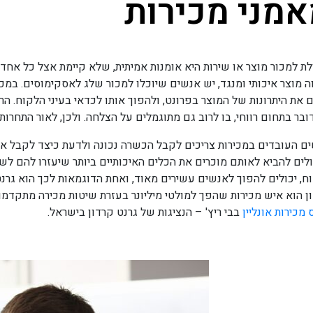
מני מכירות
לת למכור מוצר או שירות היא אומנות אמיתית, שלא קיימת אצל כל אחד
ה מוצר איכותי ומנגד, יש אנשים שיוכלו למכור שלג לאסקימוסים. במכיר
 את היתרונות של המוצר בפרונט, ולהפוך אותו לכדאי בעיני הלקוח. הר
בר בתחום רווחי, בו לרוב גם מתוגמלים על הצלחה. ולכן, לאור התחרות,
ם העובדים במכירות צריכים לקבל הכשרה נכונה ולדעת כיצד לקבל את 
לים להביא לאותם מוכרים את הכלים האיכותיים ביותר שיעזרו להם לש
ח, יכולים להפוך לאנשים עשירים מאוד, ואחת הדוגמאות לכך הוא גרנט 
ן הוא איש מכירות שהפך למולטי מיליונר בעזרת שיטות מכירה מתקדמ
 מכירות אונליין
בבי ריץ' – הנציגות של גרנט קרדון בישראל.
פסום דולור סיט אמט, קונסקטורר אדיפיסינג אלית לפרומי בלוף קינץ ת
צשחמי צש בליא, מנסוטו צמלח לביקו ננבי, צ