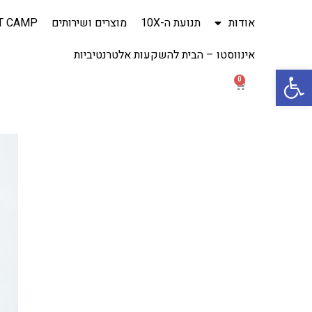
אודות
תנועת ה-10X
מוצרים ושירותים
T CAMP
אינווסטו – הבית להשקעות אלטרנטיביות
Open toolbar
0