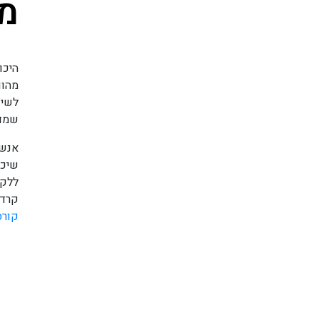
מא
היכו
מהוו
לשים
שמדו
אנשי
שיכו
ללקו
קרדו
קורס
לורם אי