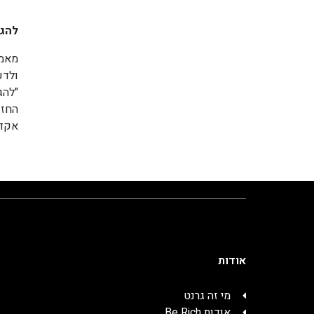
להגד
מאמנ
ולדע
אקדמ
אודות
מי זה גרנט
אודות Be Rich