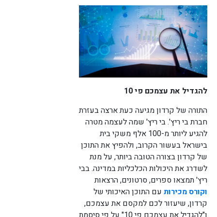
לורם איפסום דולור סיט אמט, קונסקטורר
אדיפיסינג אלית לפרומי בלוף קינץ תתיח לרעח. לת
צשחמי צש בליא, מנסוטו צמלח לביקו ננבי, צמוקו
בלוקריה.
להגדיל את עצמכם פי 10
התורה של קרדון מגיעה כעת ארצה בעזרת
חברת בי ריץ'. בי ריץ' שמה לעצמה מטרה
להגיע ליותר מ-100 אלף משקי בית
בישראל בעשור הקרוב, ולהפיץ את התוכן
של קרדון בצורה הטובה ביותר, על מנת
לשדרג את היכולות הכלכליות במדינה. בבי
ריץ' תמצאו ספרים, סרטונים, הרצאות
וקורס מכירות
עם התוכן האיכותי של
קרדון, שיעזור לכם למקסם את עצמכם,
ו"להגדיל את עצמכם פי 10" על פי סיסמת