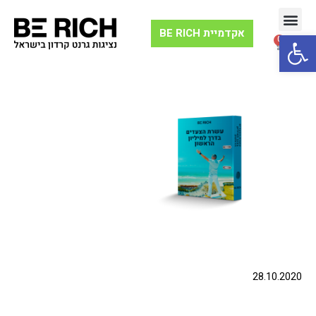
אקדמיית BE RICH
Open toolbar
0
וובינר 10X יצירת הון
תנועת ה-10X
28.10.2020