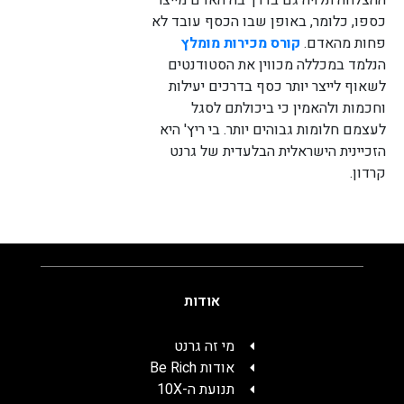
כספו, כלומר, באופן שבו הכסף עובד לא
פחות מהאדם.
קורס מכירות מומלץ
הנלמד במכללה מכווין את הסטודנטים
לשאוף לייצר יותר כסף בדרכים יעילות
וחכמות ולהאמין כי ביכולתם לסגל
לעצמם חלומות גבוהים יותר. בי ריץ' היא
הזכיינית הישראלית הבלעדית של גרנט
קרדון.
אודות
מי זה גרנט
אודות Be Rich
תנועת ה-10X