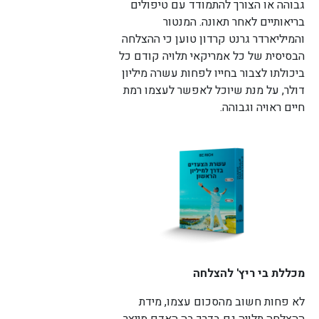
גבוהה או הצורך להתמודד עם טיפולים
בריאותיים לאחר תאונה. המנטור
והמיליארדר גרנט קרדון טוען כי ההצלחה
הבסיסית של כל אמריקאי תלויה קודם כל
לורם איפסום דולור סיט אמט, קונסקטורר
אדיפיסינג אלית לפרומי בלוף קינץ תתיח לרעח. לת
ביכולתו לצבור בחייו לפחות עשרה מיליון
צשחמי צש בליא, מנסוטו צמלח לביקו ננבי, צמוקו
דולר, על מנת שיוכל לאפשר לעצמו רמת
בלוקריה.
חיים ראויה וגבוהה.
מכללת בי ריץ' להצלחה
לא פחות חשוב מהסכום עצמו, מידת
ההצלחה תלויה גם בדרך בה האדם מייצר