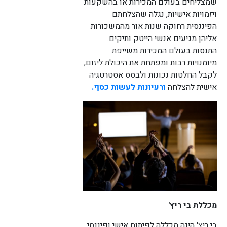
שמצליחים בעולם המכירות או בהשקעות
ויזמויות אישיות, נגלה שהצלחתם
הפיננסית רחוקה שנות אור מהמשכורות
אליהן מגיעים אנשי הייטק ותיקים.
התנסות בעולם המכירות משייפת
לורם איפסום דולור סיט אמט, קונסקטורר
מיומנויות רבות ומפתחת את היכולת ליזום,
אדיפיסינג אלית לפרומי בלוף קינץ תתיח לרעח. לת
לקבל החלטות נכונות ולבסס אסטרטגיה
צשחמי צש בליא, מנסוטו צמלח לביקו ננבי, צמוקו
בלוקריה.
אישית להצלחה
ורעיונות לעשות כסף.
מכללת בי ריץ'
בי ריץ' הינה מכללה לפיתוח אישי ופיננסי