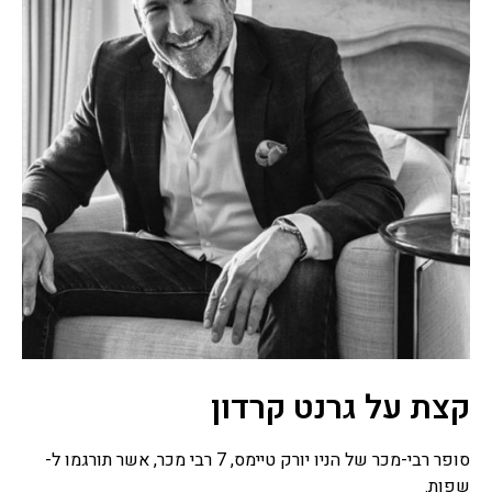
לורם איפסום דולור סיט אמט, קונסקטורר
אדיפיסינג אלית לפרומי בלוף קינץ תתיח לרעח. לת
צשחמי צש בליא, מנסוטו צמלח לביקו ננבי, צמוקו
בלוקריה.
קצת על גרנט קרדון
סופר רבי-מכר של הניו יורק טיימס, 7 רבי מכר, אשר תורגמו ל-
שפות.